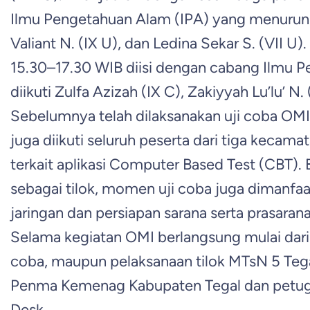
Ilmu Pengetahuan Alam (IPA) yang menurunka
Valiant N. (IX U), dan Ledina Sekar S. (VII U).
15.30–17.30 WIB diisi dengan cabang Ilmu P
diikuti Zulfa Azizah (IX C), Zakiyyah Lu’lu’ N.
Sebelumnya telah dilaksanakan uji coba OM
juga diikuti seluruh peserta dari tiga kecam
terkait aplikasi Computer Based Test (CBT).
sebagai tilok, momen uji coba juga dimanfa
jaringan dan persiapan sarana serta prasarana
Selama kegiatan OMI berlangsung mulai dari 
coba, maupun pelaksanaan tilok MTsN 5 Te
Penma Kemenag Kabupaten Tegal dan petug
Desk.