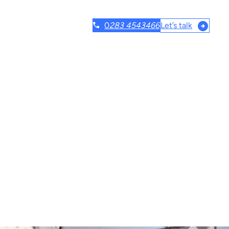
Let’s talk
0
283 4543466