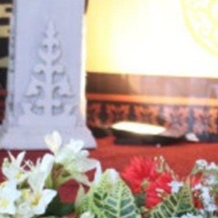
za
in
k
ma
m
di
m
za
Za
R