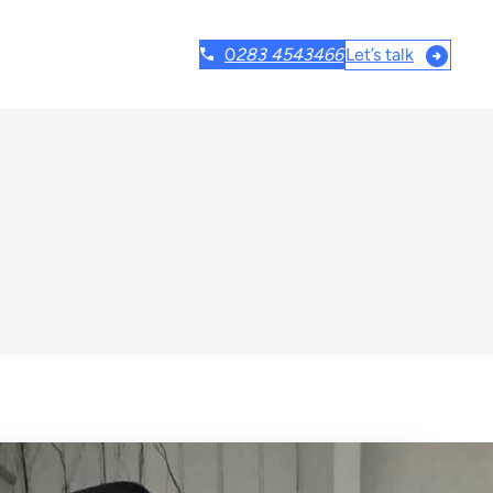
Let’s talk
0
283 4543466