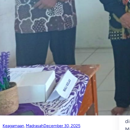
Ke
G
D
M
1
Pr
Ra
m
te
m
pe
me
ya
ha
d
Keagamaan
, 
Madrasah
December 30, 2025
M