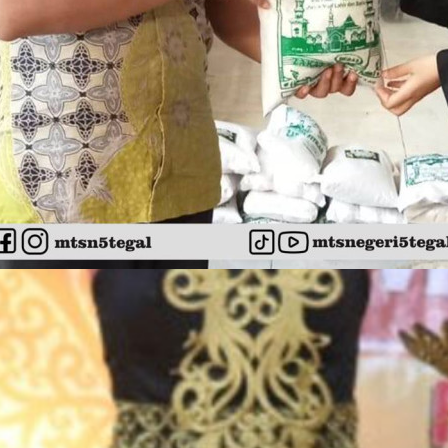
agamaan
December 30, 2025
alurkan Zakat, Implementasi
epedulian MTsN 5 Tegal
erhadap Sesama
gal – Peserta didik MTsN 5 Tegal menyalurkan