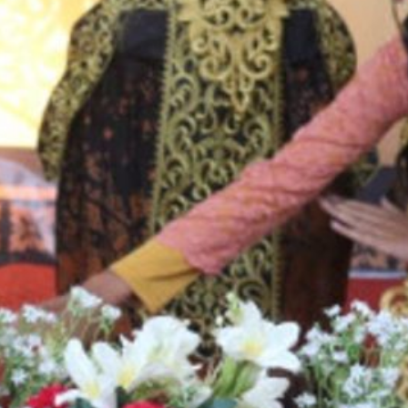
kat fitrah melalui panitia madrasah. Kegiatan
i dilaksanakan sebagai bagian dari rangkaian
egiatan Pesantren Ramadhan. Kepala
drasah, Fatchrurodji, dalam keterangannya
engucapkan terima kasih kepada peserta
dik dan orang tua atau walinya yang telah
emberikan kepercayaan dengan menyalurkan
kat di madrasah. “Tujuan dilaksanakannya
kat Fitrah di madrasah salah…
ead More
→