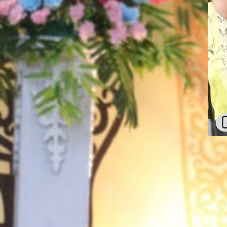
Ke
S
K
T
Te