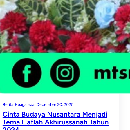
Berita
, 
Keagamaan
December 30, 2025
Cinta Budaya Nusantara Menjadi
Tema Haflah Akhirussanah Tahun
2024