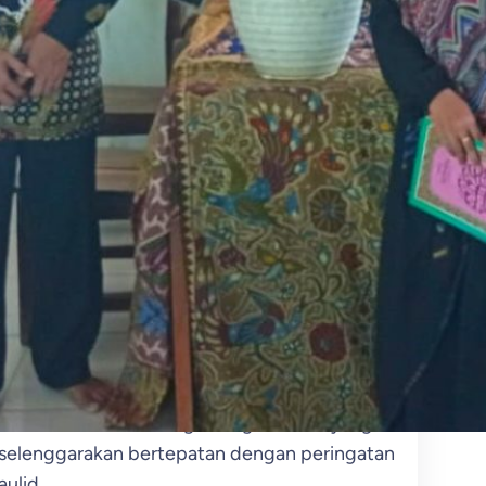
agamaan
, 
Madrasah
December 30, 2025
elar Karya P5RA Kearifan Lokal
alam Budaya Rolasan Peringatan
aulid Nabi Muhammad SAW
445H
ojek Penguatan Profil Pelajar Pancasila dan
hmatan Lil’alamin (P5RA) MTs Negeri 5 Tegal
erupakan upaya untuk mendorong
rcapainya Profil Pelajar Pancasila dengan
enggunakan paradigma baru melalui
mbelajaran berbasis projek. Salah satu upaya
realisasikannya adalah melalui Gelar Karya
ng dilaksanakan pada Sabtu (10/7/2023) di
laman indoor MTs Negeri Tegal. Acara yang
iselenggarakan bertepatan dengan peringatan
aulid…