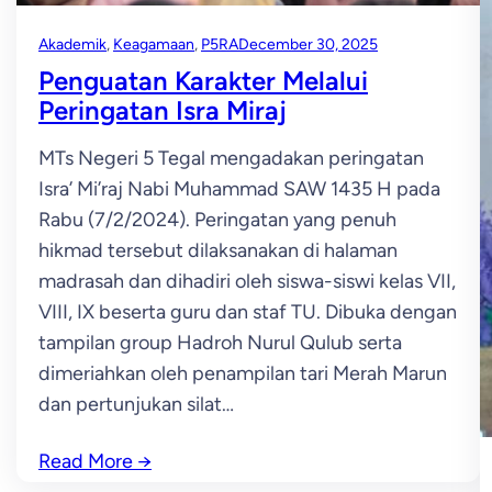
Akademik
, 
Keagamaan
, 
P5RA
December 30, 2025
Penguatan Karakter Melalui
Peringatan Isra Miraj
MTs Negeri 5 Tegal mengadakan peringatan
Isra’ Mi’raj Nabi Muhammad SAW 1435 H pada
Rabu (7/2/2024). Peringatan yang penuh
hikmad tersebut dilaksanakan di halaman
madrasah dan dihadiri oleh siswa-siswi kelas VII,
VIII, IX beserta guru dan staf TU. Dibuka dengan
tampilan group Hadroh Nurul Qulub serta
dimeriahkan oleh penampilan tari Merah Marun
dan pertunjukan silat…
Read More
→