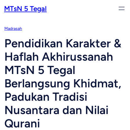
Skip
MTsN 5 Tegal
to
content
Madrasah
Pendidikan Karakter &
Haflah Akhirussanah
MTsN 5 Tegal
Berlangsung Khidmat,
Padukan Tradisi
Nusantara dan Nilai
Qurani