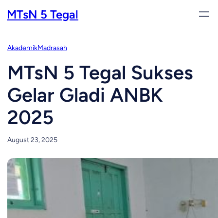
Skip
MTsN 5 Tegal
to
content
Akademik
Madrasah
MTsN 5 Tegal Sukses
Gelar Gladi ANBK
2025
August 23, 2025