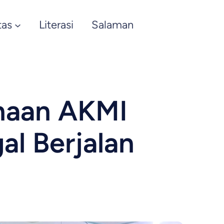
tas
Literasi
Salaman
naan AKMI
al Berjalan