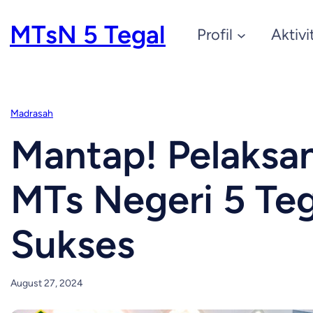
Skip
MTsN 5 Tegal
Profil
Aktivi
to
content
Madrasah
Mantap! Pelaksa
MTs Negeri 5 Teg
Sukses
August 27, 2024