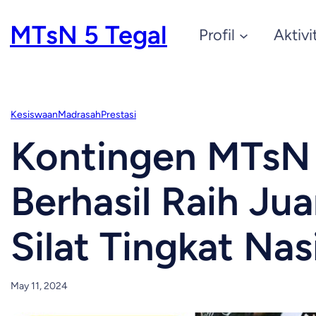
Skip
MTsN 5 Tegal
Profil
Aktivi
to
content
Kesiswaan
Madrasah
Prestasi
Kontingen MTsN 
Berhasil Raih Jua
Silat Tingkat Nas
May 11, 2024