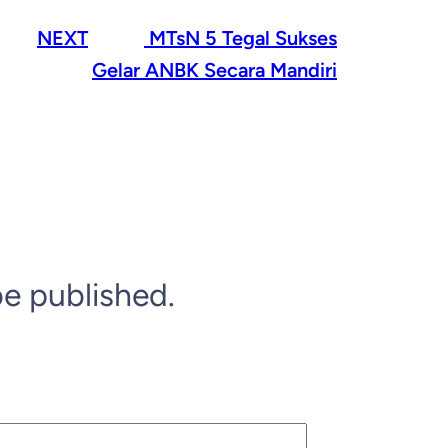
NEXT
MTsN 5 Tegal Sukses
Gelar ANBK Secara Mandiri
be published.
*