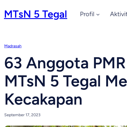
Skip
MTsN 5 Tegal
Profil
Aktivi
to
content
Madrasah
63 Anggota PMR
MTsN 5 Tegal Men
Kecakapan
September 17, 2023