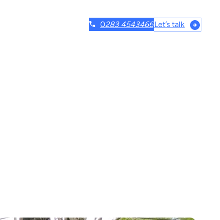
Let’s talk
0
283 4543466